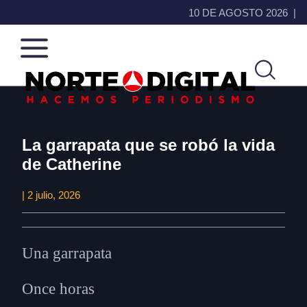
10 DE AGOSTO 2026
Norte
Más
de
La garrapata que se robó la vida
que
Ciudad
noticias,
de Catherine
Juárez
hacemos periodismo
| 2 julio, 2026
Una garrapata
Once horas