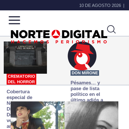
10 DE AGOSTO 2026
Norte
Más
de
que
Ciudad
noticias,
Juárez
hacemos periodismo
DON MIRONE
CREMATORIO
DEL HORROR
Pésames… y
pase de lista
Cobertura
político en el
especial de
último adiós a
Norte
Papá Grande
Digital:
Donde la
verdad
arde… pero