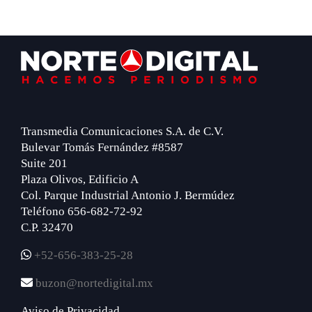
Footer
Transmedia Comunicaciones S.A. de C.V.
Bulevar Tomás Fernández #8587
Suite 201
Plaza Olivos, Edificio A
Col. Parque Industrial Antonio J. Bermúdez
Teléfono 656-682-72-92
C.P. 32470
+52-656-383-25-28
buzon@nortedigital.mx
Aviso de Privacidad