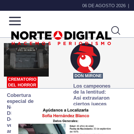
06 DE AGOSTO 2026
Norte
Más
de
que
Ciudad
noticias,
Juárez
hacemos periodismo
DON MIRONE
CREMATORIO
DEL HORROR
Los campeones
de la lentitud:
Cobertura
Así extraviaron
especial de
ciertos jueces
Norte
la justicia
Digital:
expedita
Donde la
verdad
arde… pero