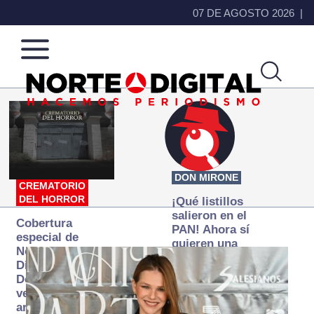
07 DE AGOSTO 2026
Norte
Más
de
que
Ciudad
noticias,
Juárez
hacemos periodismo
DON MIRONE
CREMATORIO
DEL HORROR
¡Qué listillos
salieron en el
Cobertura
PAN! Ahora sí
especial de
quieren una
Norte
Fiscalía
Digital:
autónoma… y
Donde la
transexenal
verdad
arde… pero