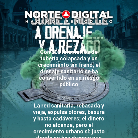
Con 200 kilómetros de
tubería colapsada y un
crecimiento sin freno, el
drenaje sanitario se ha
convertido en un riesgo
público
La red sanitaria, rebasada y
vieja, expulsa olores, basura
y hasta cadáveres; el dinero
no alcanza, pero el
crecimiento urbano sí: justo
donde no hay drenaje que