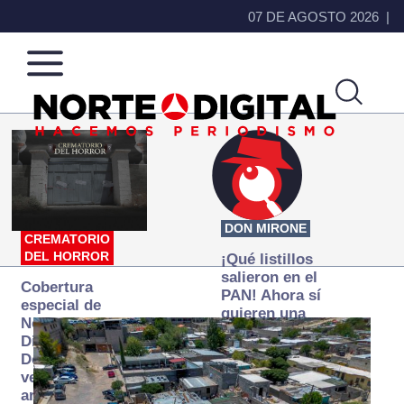
07 DE AGOSTO 2026
Norte
Más
de
que
Ciudad
noticias,
Juárez
hacemos periodismo
DON MIRONE
CREMATORIO
DEL HORROR
¡Qué listillos
salieron en el
Cobertura
PAN! Ahora sí
especial de
quieren una
Norte
Fiscalía
Digital:
autónoma… y
Donde la
transexenal
verdad
arde… pero