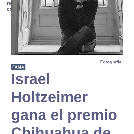
no se
consume
Fotografía:
FAMA
Israel
Holtzeimer
gana el premio
Chihuahua de