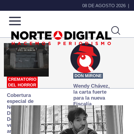
08 DE AGOSTO 2026
Norte
Más
de
que
Ciudad
noticias,
Juárez
hacemos periodismo
DON MIRONE
CREMATORIO
DEL HORROR
Wendy Chávez,
la carta fuerte
Cobertura
para la nueva
especial de
Fiscalía
Norte
autónoma
Digital:
Donde la
verdad
arde… pero