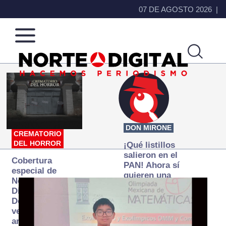
07 DE AGOSTO 2026
Norte
Más
de
que
Ciudad
noticias,
Juárez
hacemos periodismo
DON MIRONE
CREMATORIO
DEL HORROR
¡Qué listillos
salieron en el
Cobertura
PAN! Ahora sí
especial de
quieren una
Norte
Fiscalía
Digital:
autónoma… y
Donde la
transexenal
verdad
arde… pero