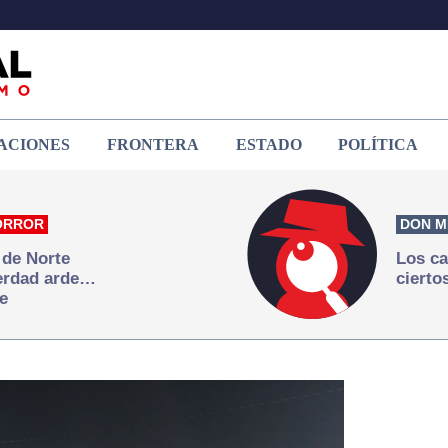
ACIONES
FRONTERA
ESTADO
POLÍTICA
ORROR
DON M
 de Norte
Los ca
verdad arde…
cierto
e