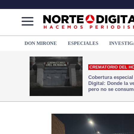
Norte
Más
DON MIRONE
ESPECIALES
INVESTIG
de
que
Ciudad
noticias,
Juárez
hacemos periodismo
CREMATORIO DEL H
Cobertura especial
Digital: Donde la 
pero no se consum