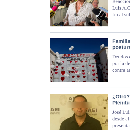
Reaccion
Luis A.C
fin al s
Familia
postur
Deudos c
por la d
contra a
¿Otro?
Plenit
José Lui
desde el
presenta