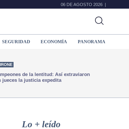
06 DE AGOSTO 2026
SEGURIDAD
ECONOMÍA
PANORAMA
IRONE
mpeones de la lentitud: Así extraviaron
s jueces la justicia expedita
Primary
Sidebar
Lo + leído