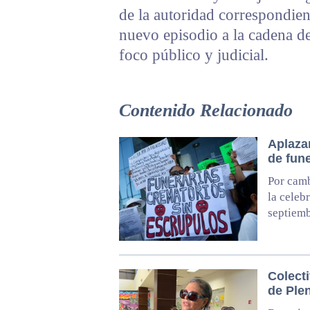
de la autoridad correspondien
nuevo episodio a la cadena d
foco público y judicial.
Contenido Relacionado
Aplazan
de fun
Por camb
la celeb
septiem
Colect
de Plen