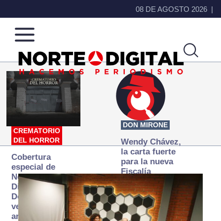
08 DE AGOSTO 2026
Norte
Más
de
que
Ciudad
noticias,
Juárez
hacemos periodismo
DON MIRONE
CREMATORIO
DEL HORROR
Wendy Chávez,
la carta fuerte
Cobertura
para la nueva
especial de
Fiscalía
Norte
autónoma
Digital:
Donde la
verdad
arde… pero