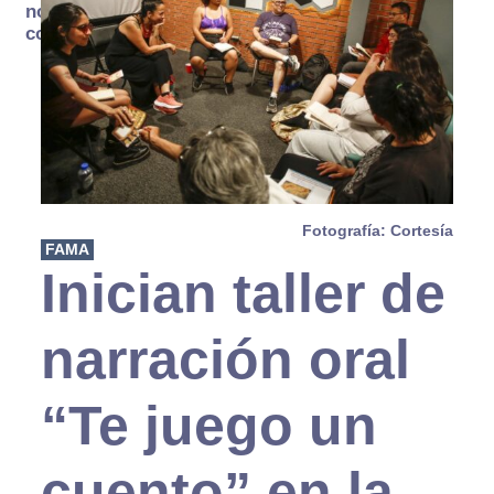
no se
consume
Fotografía: Cortesía
FAMA
Inician taller de
narración oral
“Te juego un
cuento” en la