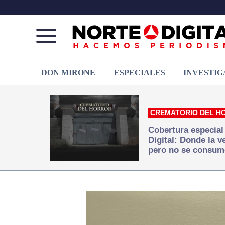
Norte
Más
DON MIRONE
ESPECIALES
INVESTIG
de
que
Ciudad
noticias,
Juárez
hacemos periodismo
CREMATORIO DEL H
Cobertura especial
Digital: Donde la 
pero no se consum