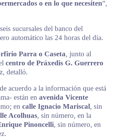
permercados o en lo que necesiten
”,
eis sucursales del banco del
ero automático las 24 horas del día.
rfirio Parra o Caseta
, junto al
el
centro de Práxedis G. Guerrero
, detalló.
de acuerdo a la información que está
rama- están en
avenida Vicente
romo; en
calle Ignacio Mariscal
, sin
lle Acolhuas
, sin número, en la
Enrique Pinoncelli
, sin número, en
ez.