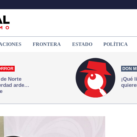
ACIONES
FRONTERA
ESTADO
POLÍTICA
ORROR
DON M
 de Norte
¡Qué l
verdad arde…
quiere
e