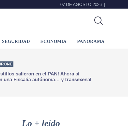
07 DE AGOSTO 2026
SEGURIDAD
ECONOMÍA
PANORAMA
IRONE
istillos salieron en el PAN! Ahora sí
n una Fiscalía autónoma… y transexenal
Primary
Sidebar
Lo + leído