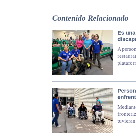
Contenido Relacionado
Es una 
discap
A person
restaura
platafor
Person
enfrent
Mediante
fronteri
tuvieran