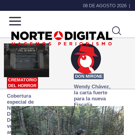
08 DE AGOSTO 2026
Norte
Más
de
que
Ciudad
noticias,
Juárez
hacemos periodismo
DON MIRONE
CREMATORIO
DEL HORROR
Wendy Chávez,
la carta fuerte
Cobertura
para la nueva
especial de
Fiscalía
Norte
autónoma
Digital:
Donde la
verdad
arde… pero