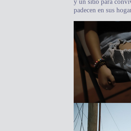
y un sitio para convi
padecen en sus hogar