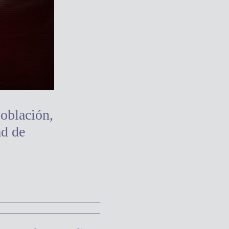
población,
ad de