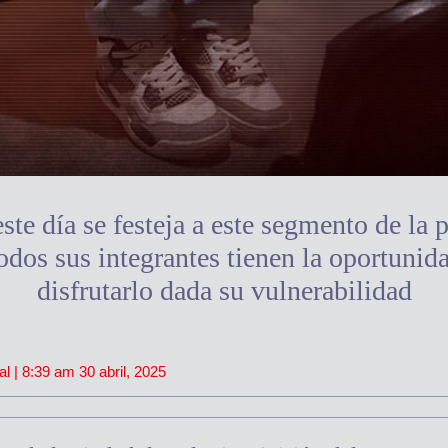
te día se festeja a este segmento de la 
odos sus integrantes tienen la oportunid
disfrutarlo dada su vulnerabilidad
al |
8:39 am
30 abril, 2025