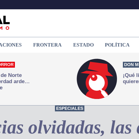
ACIONES
FRONTERA
ESTADO
POLÍTICA
ORROR
DON M
 de Norte
¡Qué l
verdad arde…
quiere
e
ESPECIALES
ias olvidadas, las