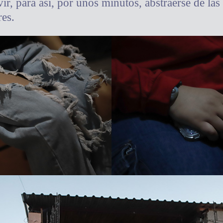
vir, para así, por unos minutos, abstraerse de la
es.