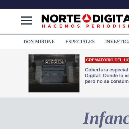
Norte
Más
DON MIRONE
ESPECIALES
INVESTIG
de
que
Ciudad
noticias,
Juárez
hacemos periodismo
CREMATORIO DEL H
Cobertura especial
Digital: Donde la 
pero no se consum
Infanc