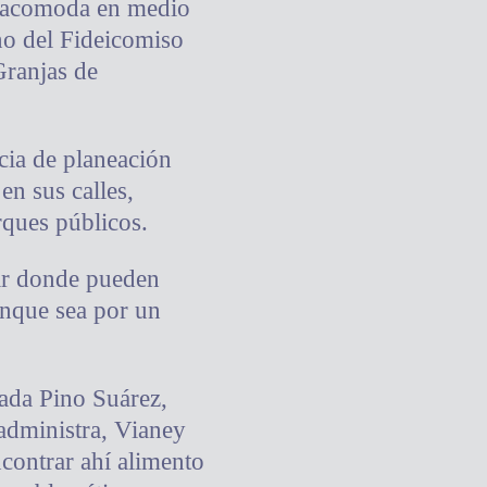
se acomoda en medio
no del Fideicomiso
Granjas de
ncia de planeación
en sus calles,
rques públicos.
gar donde pueden
unque sea por un
ada Pino Suárez,
 administra, Vianey
ncontrar ahí alimento