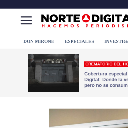
Norte
Más
DON MIRONE
ESPECIALES
INVESTIG
de
que
Ciudad
noticias,
Juárez
hacemos periodismo
CREMATORIO DEL H
Cobertura especial
Digital: Donde la 
pero no se consum