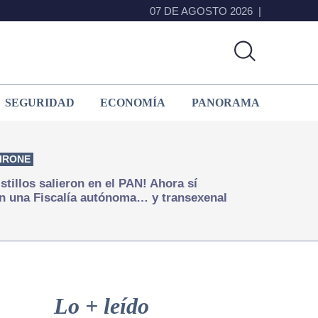
07 DE AGOSTO 2026
SEGURIDAD
ECONOMÍA
PANORAMA
IRONE
istillos salieron en el PAN! Ahora sí
n una Fiscalía autónoma… y transexenal
Primary
Sidebar
Lo + leído