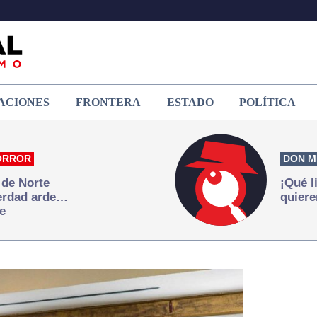
ACIONES
FRONTERA
ESTADO
POLÍTICA
ORROR
DON M
 de Norte
¡Qué l
verdad arde…
quiere
e