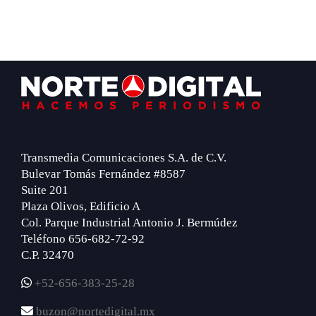
Footer
Transmedia Comunicaciones S.A. de C.V.
Bulevar Tomás Fernández #8587
Suite 201
Plaza Olivos, Edificio A
Col. Parque Industrial Antonio J. Bermúdez
Teléfono 656-682-72-92
C.P. 32470
+52-656-383-25-28
buzon@nortedigital.mx