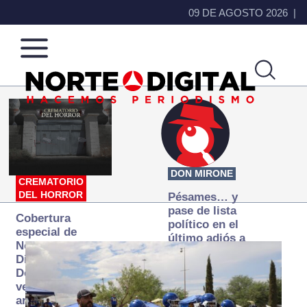
09 DE AGOSTO 2026
Norte
Más
de
que
Ciudad
noticias,
Juárez
hacemos periodismo
DON MIRONE
CREMATORIO
DEL HORROR
Pésames… y
pase de lista
Cobertura
político en el
especial de
último adiós a
Norte
Papá Grande
Digital:
Donde la
verdad
arde… pero