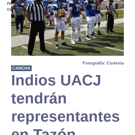
no se
consume
Fotografía: Cortesía
CANCHA
Indios UACJ
tendrán
representantes
en Tazón