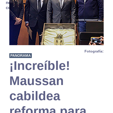
no se
consume
Fotografía:
PANORAMA
¡Increíble!
Maussan
cabildea
reforma para