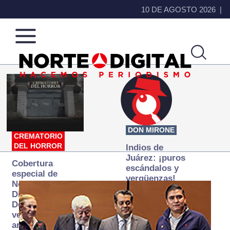
10 DE AGOSTO 2026
Norte
Más
de
que
Ciudad
noticias,
Juárez
hacemos periodismo
DON MIRONE
CREMATORIO
DEL HORROR
Indios de
Juárez: ¡puros
Cobertura
escándalos y
especial de
vergüenzas!
Norte
Digital:
Donde la
verdad
arde… pero