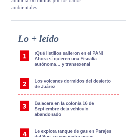
anunciaron multas por los daños
ambientales
Primary
Lo + leído
Sidebar
¡Qué listillos salieron en el PAN!
Ahora sí quieren una Fiscalía
autónoma… y transexenal
Los volcanes dormidos del desierto
de Juárez
Balacera en la colonia 16 de
Septiembre deja vehículo
abandonado
Le explota tanque de gas en Parajes
del Sur; se encuentra grave