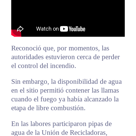
Reconoció que, por momentos, las
autoridades estuvieron cerca de perder
el control del incendio.
Sin embargo, la disponibilidad de agua
en el sitio permitió contener las llamas
cuando el fuego ya había alcanzado la
etapa de libre combustión.
En las labores participaron pipas de
agua de la Unión de Recicladoras,