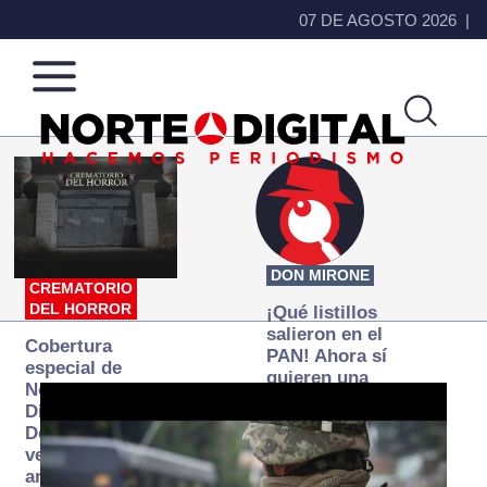
07 DE AGOSTO 2026
Norte
Más
de
que
Ciudad
noticias,
Juárez
hacemos periodismo
DON MIRONE
CREMATORIO
DEL HORROR
¡Qué listillos
salieron en el
Cobertura
PAN! Ahora sí
especial de
quieren una
Norte
Fiscalía
Digital:
autónoma… y
Donde la
transexenal
verdad
arde… pero