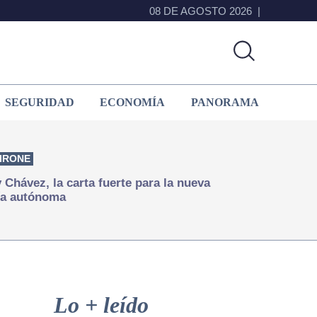
08 DE AGOSTO 2026
SEGURIDAD
ECONOMÍA
PANORAMA
IRONE
Chávez, la carta fuerte para la nueva
ía autónoma
Primary
Sidebar
Lo + leído