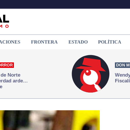
ACIONES
FRONTERA
ESTADO
POLÍTICA
ORROR
DON M
 de Norte
Wendy 
verdad arde…
Fiscal
e