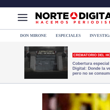
Norte
Más
DON MIRONE
ESPECIALES
INVESTIG
de
que
Ciudad
noticias,
Juárez
hacemos periodismo
CREMATORIO DEL H
Cobertura especial
Digital: Donde la 
pero no se consum