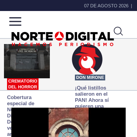
07 DE AGOSTO 2026
Norte
Más
de
que
Ciudad
noticias,
Juárez
hacemos periodismo
DON MIRONE
CREMATORIO
DEL HORROR
¡Qué listillos
salieron en el
Cobertura
PAN! Ahora sí
especial de
quieren una
Norte
Fiscalía
Digital:
autónoma… y
Donde la
transexenal
verdad
arde… pero