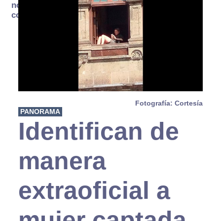
no se
consume
Fotografía: Cortesía
PANORAMA
Identifican de
manera
extraoficial a
mujer captada