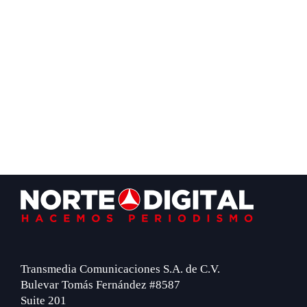
Footer
Transmedia Comunicaciones S.A. de C.V.
Bulevar Tomás Fernández #8587
Suite 201