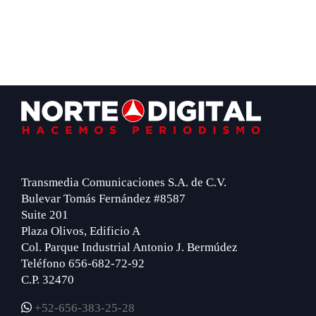
Footer
Transmedia Comunicaciones S.A. de C.V.
Bulevar Tomás Fernández #8587
Suite 201
Plaza Olivos, Edificio A
Col. Parque Industrial Antonio J. Bermúdez
Teléfono 656-682-72-92
C.P. 32470
+52-656-383-25-28