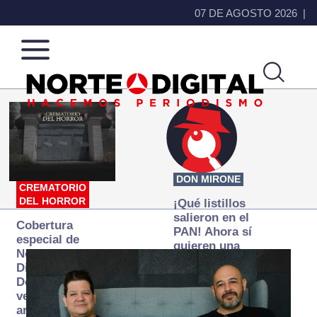
07 DE AGOSTO 2026
Norte
Más
de
que
Ciudad
noticias,
Juárez
hacemos periodismo
DON MIRONE
CREMATORIO
DEL HORROR
¡Qué listillos
salieron en el
Cobertura
PAN! Ahora sí
especial de
quieren una
Norte
Fiscalía
Digital:
autónoma… y
Donde la
transexenal
verdad
arde… pero