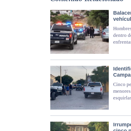
Balace
vehícu
Hombres
dentro d
enfrent
Identif
Campan
Cinco pe
menores 
esquirla
Irrump
cinco p