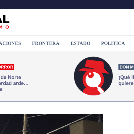
ACIONES
FRONTERA
ESTADO
POLÍTICA
ORROR
DON M
 de Norte
¡Qué l
verdad arde…
quiere
e