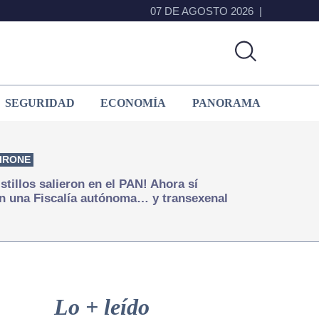
07 DE AGOSTO 2026
SEGURIDAD
ECONOMÍA
PANORAMA
IRONE
istillos salieron en el PAN! Ahora sí
n una Fiscalía autónoma… y transexenal
Primary
Sidebar
Lo + leído