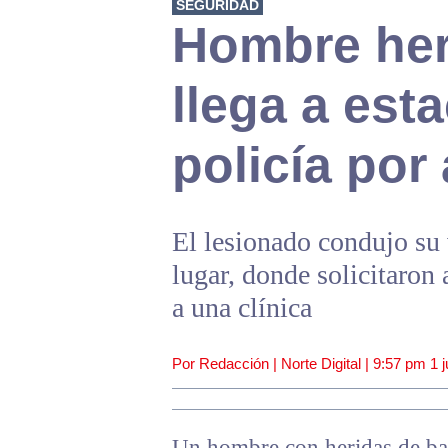
SEGURIDAD
Hombre her
llega a est
policía por
El lesionado condujo su v
lugar, donde solicitaron
a una clínica
Por Redacción | Norte Digital |
9:57 pm
1 j
Un hombre con heridas de bala