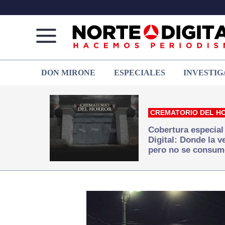
Norte
Más
DON MIRONE
ESPECIALES
INVESTIG
de
que
Ciudad
noticias,
Juárez
hacemos periodismo
CREMATORIO DEL H
Cobertura especial
Digital: Donde la 
pero no se consum