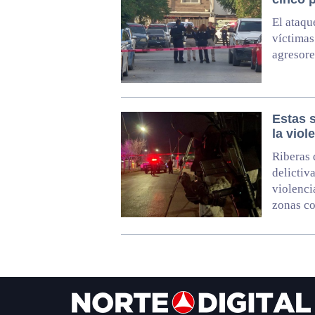
El ataqu
víctimas
agresore
Estas 
la viol
Riberas 
delictiv
violencia
zonas c
Footer