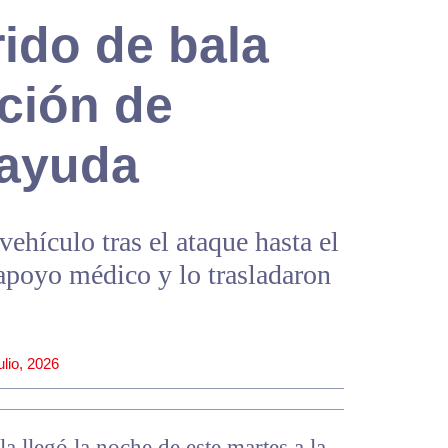
ido de bala
ación de
 ayuda
ehículo tras el ataque hasta el
 apoyo médico y lo trasladaron
ulio, 2026
 llegó la noche de este martes a la