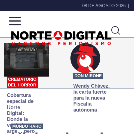
08 DE AGOSTO 2026
Norte
Más
de
que
Ciudad
noticias,
Juárez
hacemos periodismo
DON MIRONE
CREMATORIO
DEL HORROR
Wendy Chávez,
la carta fuerte
Cobertura
para la nueva
especial de
Fiscalía
https://www.youtube.com/watch?v=ogoFl4Ov4wY
Norte
autónoma
Digital:
Donde la
verdad
MUNDO RARO
arde… pero