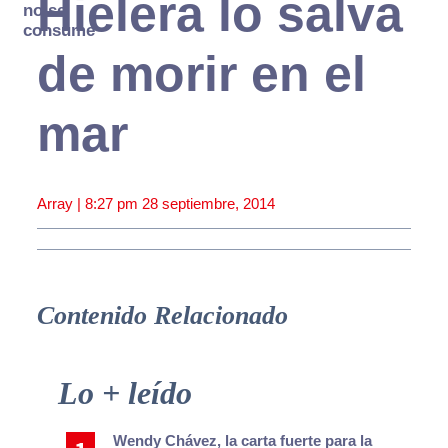
Hielera lo salva
no se
consume
de morir en el
mar
Array |
8:27 pm
28 septiembre, 2014
Contenido Relacionado
Primary
Lo + leído
Sidebar
Wendy Chávez, la carta fuerte para la