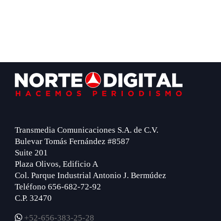
Footer
Transmedia Comunicaciones S.A. de C.V.
Bulevar Tomás Fernández #8587
Suite 201
Plaza Olivos, Edificio A
Col. Parque Industrial Antonio J. Bermúdez
Teléfono 656-682-72-92
C.P. 32470
+52-656-383-25-28