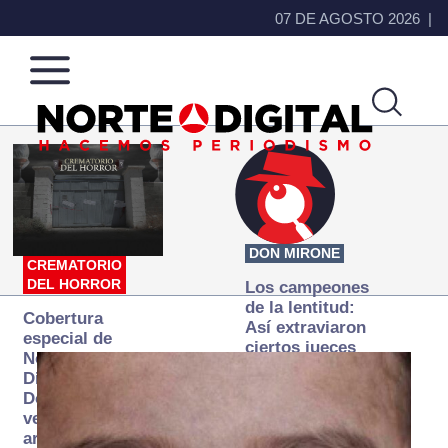
07 DE AGOSTO 2026
Norte
Más
de
que
Ciudad
noticias,
Juárez
hacemos periodismo
DON MIRONE
CREMATORIO
DEL HORROR
Los campeones
de la lentitud:
Cobertura
Así extraviaron
especial de
ciertos jueces
Norte
la justicia
Digital:
expedita
Donde la
verdad
arde… pero