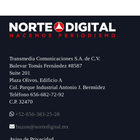
Footer
Transmedia Comunicaciones S.A. de C.V.
Bulevar Tomás Fernández #8587
Suite 201
Plaza Olivos, Edificio A
Col. Parque Industrial Antonio J. Bermúdez
Teléfono 656-682-72-92
C.P. 32470
+52-656-383-25-28
buzon@nortedigital.mx
Aviso de Privacidad