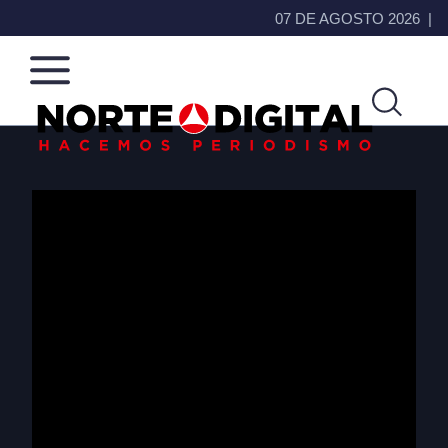
07 DE AGOSTO 2026
Norte
Más
de
que
Ciudad
noticias,
Juárez
hacemos periodismo