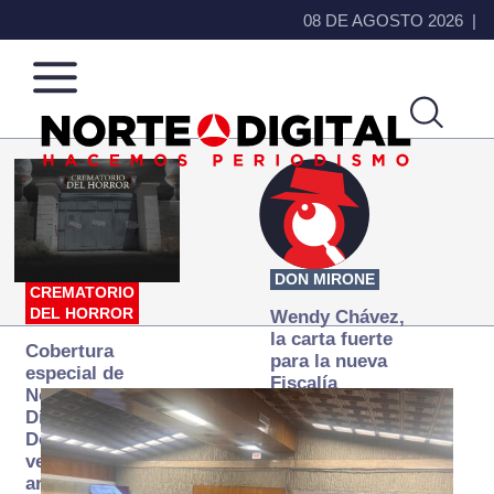
08 DE AGOSTO 2026
Norte
Más
de
que
Ciudad
noticias,
Juárez
hacemos periodismo
DON MIRONE
CREMATORIO
DEL HORROR
Wendy Chávez,
la carta fuerte
Cobertura
para la nueva
especial de
Fiscalía
Norte
autónoma
Digital:
Donde la
verdad
arde… pero