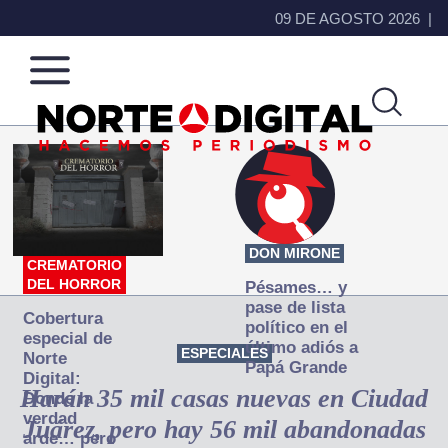
09 DE AGOSTO 2026
Norte
Más
de
que
Ciudad
noticias,
Juárez
hacemos periodismo
DON MIRONE
CREMATORIO
DEL HORROR
Pésames… y
pase de lista
Cobertura
político en el
especial de
último adiós a
ESPECIALES
Norte
Papá Grande
Digital:
Harán 35 mil casas nuevas en Ciudad
Donde la
verdad
Juárez, pero hay 56 mil abandonadas
arde… pero