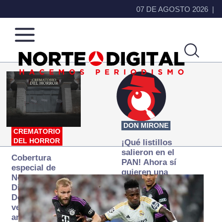
07 DE AGOSTO 2026
Norte
Más
de
que
Ciudad
noticias,
Juárez
hacemos periodismo
DON MIRONE
CREMATORIO
DEL HORROR
¡Qué listillos
salieron en el
Cobertura
PAN! Ahora sí
especial de
quieren una
Norte
Fiscalía
Digital:
autónoma… y
Donde la
transexenal
verdad
arde… pero