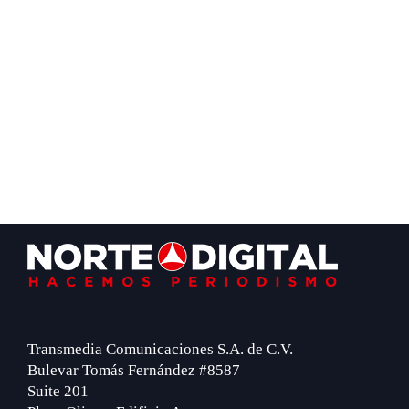
Footer
Transmedia Comunicaciones S.A. de C.V.
Bulevar Tomás Fernández #8587
Suite 201