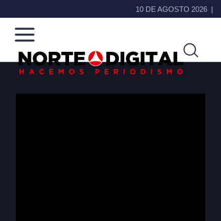
10 DE AGOSTO 2026
Norte
Más
de
que
Ciudad
noticias,
Juárez
hacemos periodismo