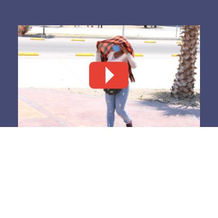
¡Cuidado! 42 grados pueden ser
suficientes para llevar a una
persona al hospital… o costarle la
vida
31 julio, 2026