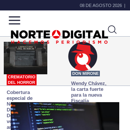
08 DE AGOSTO 2026
Norte
Más
de
que
Ciudad
noticias,
Juárez
hacemos periodismo
DON MIRONE
CREMATORIO
DEL HORROR
Wendy Chávez,
la carta fuerte
Cobertura
para la nueva
especial de
Fiscalía
Norte
autónoma
Digital:
Donde la
verdad
arde… pero