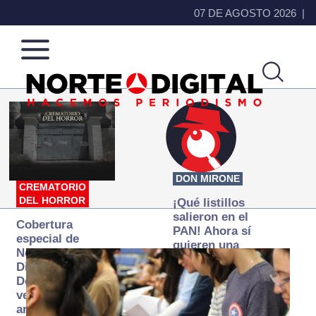
07 DE AGOSTO 2026
Norte
Más
de
que
Ciudad
noticias,
Juárez
hacemos periodismo
DON MIRONE
CREMATORIO
DEL HORROR
¡Qué listillos
salieron en el
Cobertura
PAN! Ahora sí
especial de
quieren una
Norte
Fiscalía
Digital:
autónoma… y
Donde la
transexenal
verdad
arde… pero