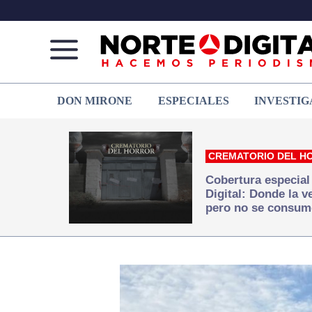
Norte
Más
DON MIRONE
ESPECIALES
INVESTIG
de
que
Ciudad
noticias,
Juárez
hacemos periodismo
CREMATORIO DEL H
Cobertura especial
Digital: Donde la 
pero no se consum