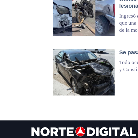
lesion
Ingresó 
que una 
de la mo
Se pas
Todo ocu
y Consti
Footer