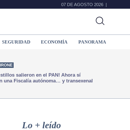
07 DE AGOSTO 2026
SEGURIDAD
ECONOMÍA
PANORAMA
IRONE
istillos salieron en el PAN! Ahora sí
n una Fiscalía autónoma… y transexenal
Primary
Sidebar
Lo + leído