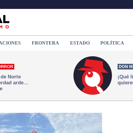
ACIONES
FRONTERA
ESTADO
POLÍTICA
ORROR
DON M
 de Norte
¡Qué l
verdad arde…
quiere
e