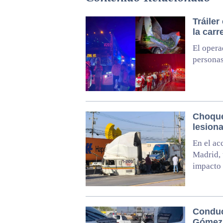
Tráile
la car
El opera
personas
Choque
lesion
En el ac
Madrid, 
impacto 
Conduc
Gómez 