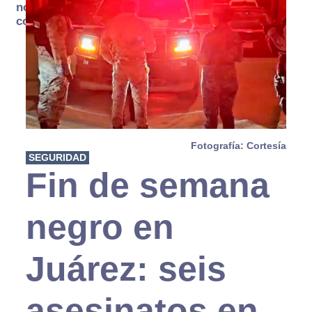
no se
consume
Fotografía: Cortesía
SEGURIDAD
Fin de semana
negro en
Juárez: seis
asesinatos en