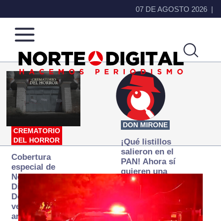
07 DE AGOSTO 2026
Norte
Más
de
que
Ciudad
noticias,
Juárez
hacemos periodismo
DON MIRONE
CREMATORIO
DEL HORROR
¡Qué listillos
salieron en el
Cobertura
PAN! Ahora sí
especial de
quieren una
Norte
Fiscalía
Digital:
autónoma… y
Donde la
transexenal
verdad
arde… pero