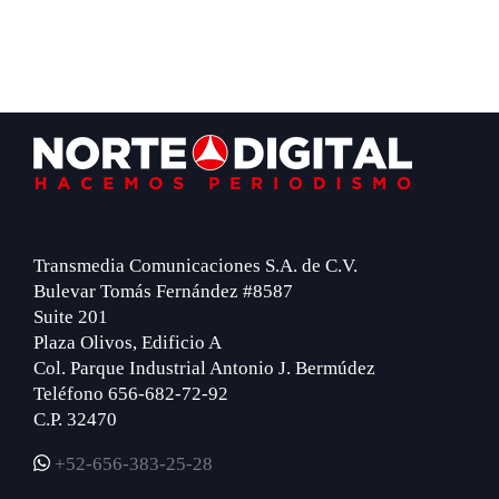
Footer
Transmedia Comunicaciones S.A. de C.V.
Bulevar Tomás Fernández #8587
Suite 201
Plaza Olivos, Edificio A
Col. Parque Industrial Antonio J. Bermúdez
Teléfono 656-682-72-92
C.P. 32470
+52-656-383-25-28