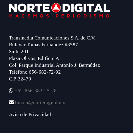
Footer
Transmedia Comunicaciones S.A. de C.V.
Bulevar Tomás Fernández #8587
Suite 201
Plaza Olivos, Edificio A
Col. Parque Industrial Antonio J. Bermúdez
Teléfono 656-682-72-92
C.P. 32470
+52-656-383-25-28
buzon@nortedigital.mx
Aviso de Privacidad