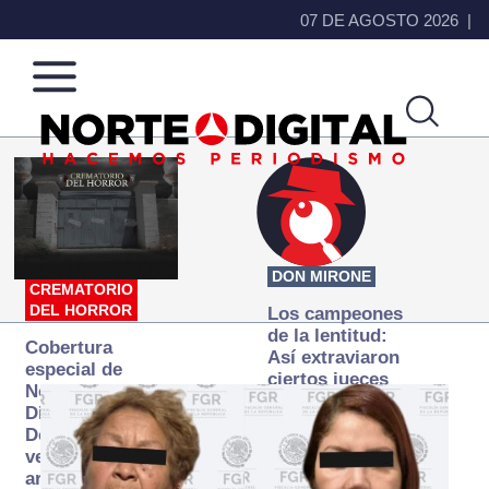
07 DE AGOSTO 2026
Norte
Más
de
que
Ciudad
noticias,
Juárez
hacemos periodismo
DON MIRONE
CREMATORIO
DEL HORROR
Los campeones
de la lentitud:
Cobertura
Así extraviaron
especial de
ciertos jueces
Norte
la justicia
Digital:
expedita
Donde la
verdad
arde… pero