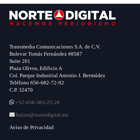
Footer
Transmedia Comunicaciones S.A. de C.V.
Bulevar Tomás Fernández #8587
Suite 201
Plaza Olivos, Edificio A
Col. Parque Industrial Antonio J. Bermúdez
Teléfono 656-682-72-92
C.P. 32470
+52-656-383-25-28
buzon@nortedigital.mx
Aviso de Privacidad