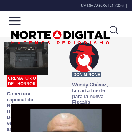
09 DE AGOSTO 2026
Norte
Más
de
que
Ciudad
noticias,
Juárez
hacemos periodismo
DON MIRONE
CREMATORIO
DEL HORROR
Wendy Chávez,
la carta fuerte
Cobertura
para la nueva
especial de
Fiscalía
Norte
autónoma
Digital:
Donde la
verdad
arde… pero