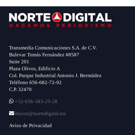
Footer
Transmedia Comunicaciones S.A. de C.V.
Bulevar Tomás Fernández #8587
Suite 201
Plaza Olivos, Edificio A
Col. Parque Industrial Antonio J. Bermúdez
Teléfono 656-682-72-92
C.P. 32470
+52-656-383-25-28
buzon@nortedigital.mx
Aviso de Privacidad