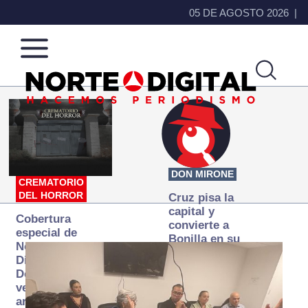
05 DE AGOSTO 2026
Norte
Más
de
que
Ciudad
noticias,
Juárez
hacemos periodismo
DON MIRONE
CREMATORIO
DEL HORROR
Cruz pisa la
capital y
Cobertura
convierte a
especial de
Bonilla en su
Norte
primer blanco
Digital:
Donde la
verdad
arde… pero