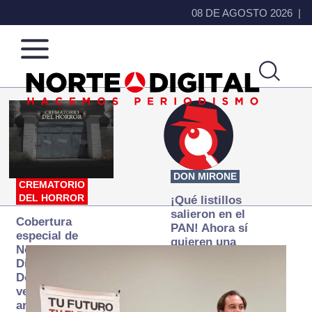
08 DE AGOSTO 2026
Norte
Más
de
que
Ciudad
noticias,
Juárez
hacemos periodismo
DON MIRONE
CREMATORIO
DEL HORROR
¡Qué listillos
salieron en el
Cobertura
PAN! Ahora sí
especial de
quieren una
Norte
Fiscalía
Digital:
autónoma… y
Donde la
transexenal
verdad
arde… pero