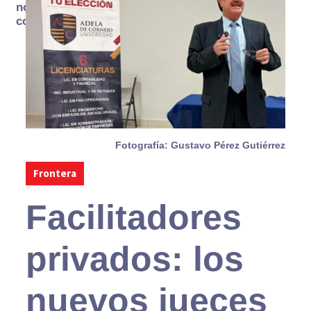
no se
consume
Fotografía: Gustavo Pérez Gutiérrez
Frontera
Facilitadores
privados: los
nuevos jueces