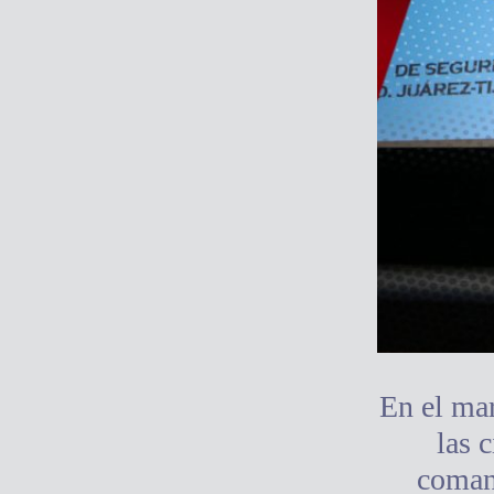
En el mar
las 
comand