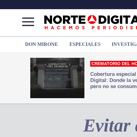
Norte
Más
DON MIRONE
ESPECIALES
INVESTIG
de
que
Ciudad
noticias,
Juárez
hacemos periodismo
CREMATORIO DEL H
Cobertura especial
Digital: Donde la 
pero no se consum
Evitar