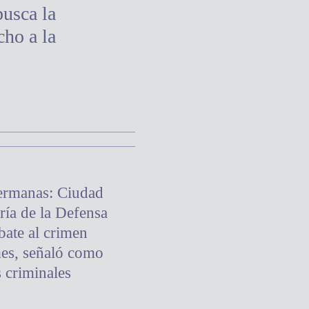
busca la
cho a la
hermanas: Ciudad
ría de la Defensa
bate al crimen
mes, señaló como
s criminales