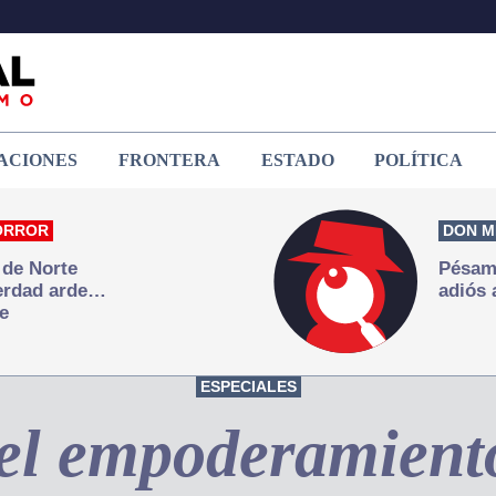
ACIONES
FRONTERA
ESTADO
POLÍTICA
ORROR
DON M
 de Norte
Pésame
verdad arde…
adiós 
e
ESPECIALES
 el empoderamiento