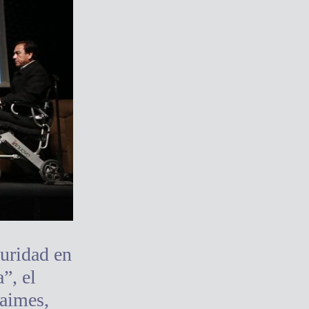
guridad en
”, el
Jaimes,