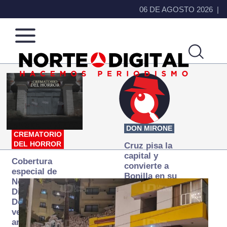
06 DE AGOSTO 2026
Norte
Más
de
que
Ciudad
noticias,
Juárez
hacemos periodismo
DON MIRONE
CREMATORIO
DEL HORROR
Cruz pisa la
capital y
Cobertura
convierte a
especial de
Bonilla en su
Norte
primer blanco
Digital:
Donde la
verdad
arde… pero