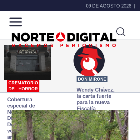
09 DE AGOSTO 2026
Norte
Más
de
que
Ciudad
noticias,
Juárez
hacemos periodismo
DON MIRONE
CREMATORIO
DEL HORROR
Wendy Chávez,
la carta fuerte
Cobertura
para la nueva
especial de
Fiscalía
Norte
autónoma
Digital:
Donde la
verdad
arde… pero