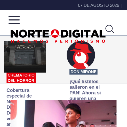
07 DE AGOSTO 2026
Norte
Más
de
que
Ciudad
noticias,
Juárez
hacemos periodismo
DON MIRONE
CREMATORIO
DEL HORROR
¡Qué listillos
salieron en el
Cobertura
PAN! Ahora sí
especial de
quieren una
Norte
Fiscalía
Digital:
autónoma… y
Donde la
transexenal
verdad
arde… pero