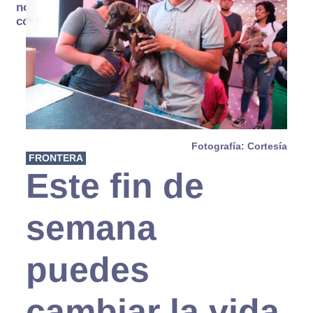
no se
consume
Fotografía: Cortesía
FRONTERA
Este fin de
semana
puedes
cambiar la vida