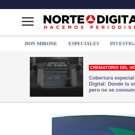
Norte
Más
DON MIRONE
ESPECIALES
INVESTIG
de
que
Ciudad
noticias,
Juárez
hacemos periodismo
CREMATORIO DEL H
Cobertura especial
Digital: Donde la 
pero no se consum