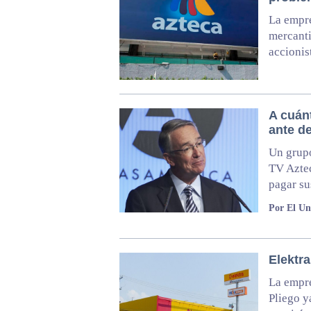
La empre
mercanti
accionis
A cuán
ante d
Un grupo
TV Aztec
pagar su
Por El Un
Elektra
La empre
Pliego y