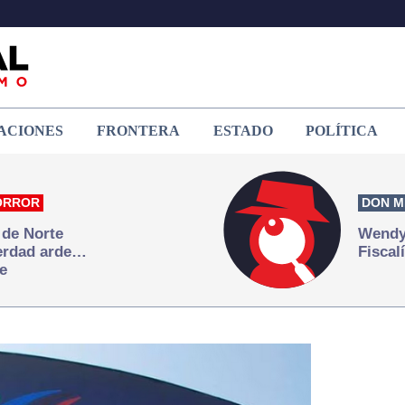
ACIONES
FRONTERA
ESTADO
POLÍTICA
ORROR
DON M
 de Norte
Wendy 
verdad arde…
Fiscal
e