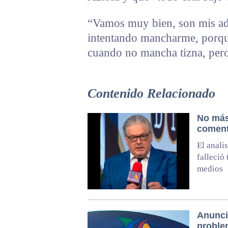
“Vamos muy bien, son mis adv
intentando mancharme, porqu
cuando no mancha tizna, pero
Contenido Relacionado
No más
coment
El anali
falleció
medios
Anunci
proble