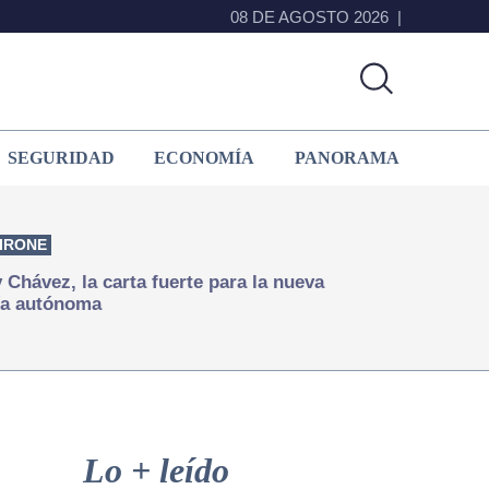
08 DE AGOSTO 2026
SEGURIDAD
ECONOMÍA
PANORAMA
IRONE
Chávez, la carta fuerte para la nueva
ía autónoma
Primary
Sidebar
Lo + leído