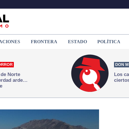
ACIONES
FRONTERA
ESTADO
POLÍTICA
ORROR
DON M
 de Norte
Los ca
verdad arde…
cierto
e