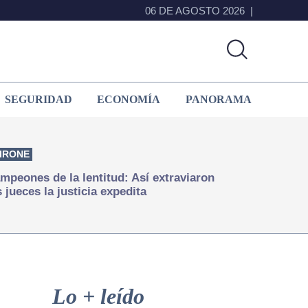
06 DE AGOSTO 2026
SEGURIDAD
ECONOMÍA
PANORAMA
IRONE
mpeones de la lentitud: Así extraviaron
s jueces la justicia expedita
Primary
Sidebar
Lo + leído