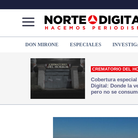
Norte
Más
DON MIRONE
ESPECIALES
INVESTIG
de
que
Ciudad
noticias,
Juárez
hacemos periodismo
CREMATORIO DEL H
Cobertura especial
Digital: Donde la 
pero no se consum