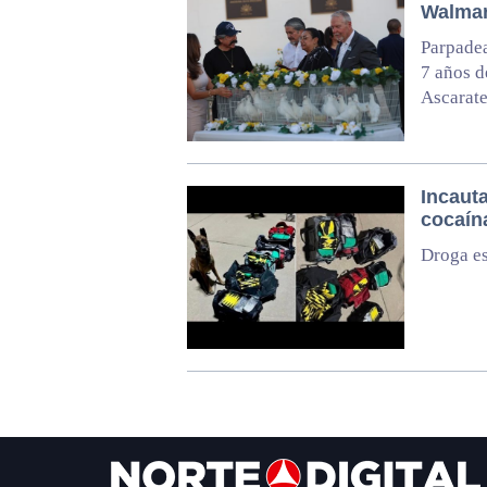
Walmar
Parpadea
7 años d
Ascarate
Incauta
cocaín
Droga e
Footer