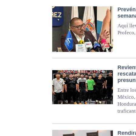
Prevén
semana
Aquí lle
Profeco,
Revien
rescat
presun
Entre lo
México, 
Honduras
trafican
Rendir