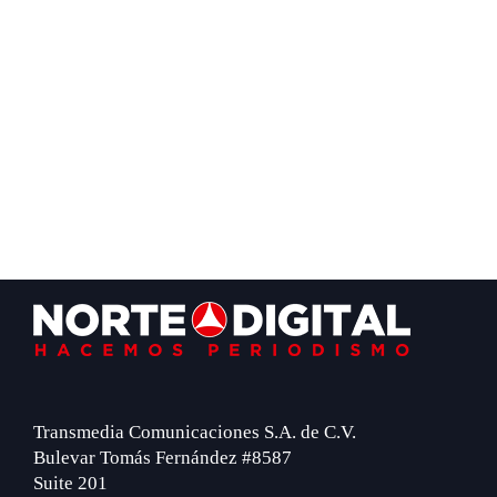
Footer
Transmedia Comunicaciones S.A. de C.V.
Bulevar Tomás Fernández #8587
Suite 201