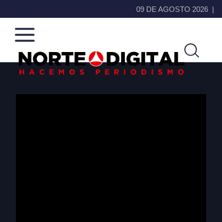
09 DE AGOSTO 2026
Norte
Más
de
que
Ciudad
noticias,
Juárez
hacemos periodismo