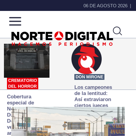
06 DE AGOSTO 2026
Norte
Más
de
que
Ciudad
noticias,
Juárez
hacemos periodismo
DON MIRONE
CREMATORIO
DEL HORROR
Los campeones
de la lentitud:
Cobertura
Así extraviaron
especial de
ciertos jueces
Norte
la justicia
Digital:
expedita
Donde la
verdad
arde… pero