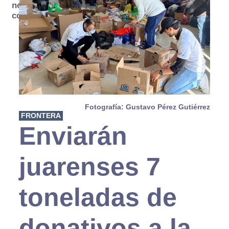
no se
consume
Fotografía: Gustavo Pérez Gutiérrez
FRONTERA
Enviarán
juarenses 7
toneladas de
donativos a la