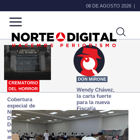
08 DE AGOSTO 2026
Norte
Más
de
que
Ciudad
noticias,
Juárez
hacemos periodismo
DON MIRONE
CREMATORIO
DEL HORROR
Wendy Chávez,
la carta fuerte
Cobertura
para la nueva
especial de
Fiscalía
Norte
autónoma
Digital:
Donde la
verdad
arde… pero