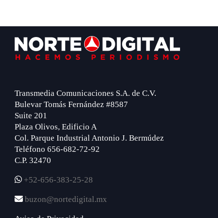
Footer
Transmedia Comunicaciones S.A. de C.V.
Bulevar Tomás Fernández #8587
Suite 201
Plaza Olivos, Edificio A
Col. Parque Industrial Antonio J. Bermúdez
Teléfono 656-682-72-92
C.P. 32470
+52-656-383-25-28
buzon@nortedigital.mx