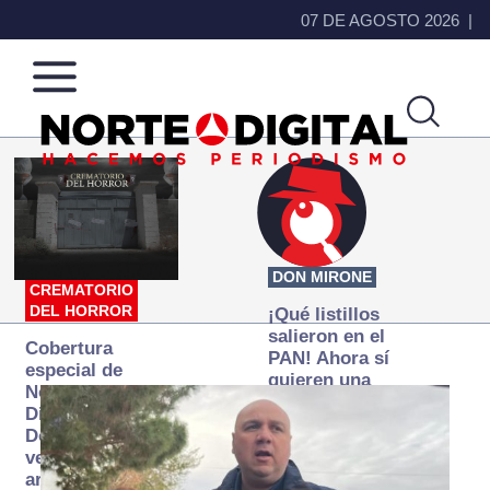
07 DE AGOSTO 2026
Norte
Más
de
que
Ciudad
noticias,
Juárez
hacemos periodismo
DON MIRONE
CREMATORIO
DEL HORROR
¡Qué listillos
salieron en el
Cobertura
PAN! Ahora sí
especial de
quieren una
Norte
Fiscalía
Digital:
autónoma… y
Donde la
transexenal
verdad
arde… pero