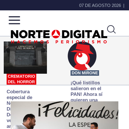
07 DE AGOSTO 2026
Norte
Más
de
que
Ciudad
noticias,
Juárez
hacemos periodismo
DON MIRONE
CREMATORIO
DEL HORROR
¡Qué listillos
salieron en el
Cobertura
PAN! Ahora sí
especial de
quieren una
Norte
Fiscalía
Digital:
autónoma… y
Donde la
transexenal
verdad
arde… pero