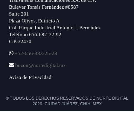
Transmedia Comunicaciones S.A. de C.V.
Bulevar Tomás Fernández #8587
Suite 201
Plaza Olivos, Edificio A
Col. Parque Industrial Antonio J. Bermúdez
Teléfono 656-682-72-92
C.P. 32470
+52-656-383-25-28
buzon@nortedigital.mx
Aviso de Privacidad
® TODOS LOS DERECHOS RESERVADOS DE NORTE DIGITAL
2026 CIUDAD JUÁREZ, CHIH. MEX.